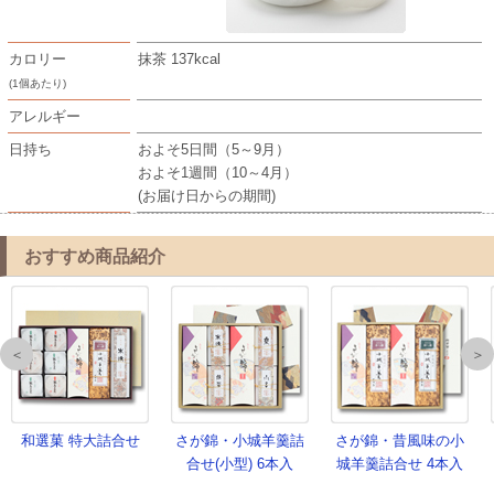
カロリー
抹茶 137kcal
(1個あたり)
アレルギー
日持ち
およそ5日間（5～9月）
およそ1週間（10～4月）
(お届け日からの期間)
おすすめ商品紹介
＜
＞
和選菓 特大詰合せ
さが錦・小城羊羹詰
さが錦・昔風味の小
合せ(小型) 6本入
城羊羹詰合せ 4本入