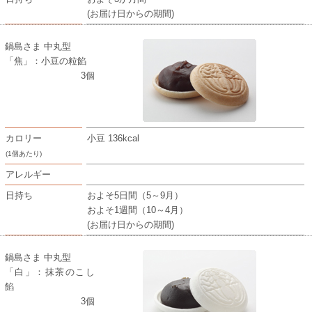
(お届け日からの期間)
鍋島さま 中丸型
「焦」：小豆の粒餡
3個
カロリー
小豆 136kcal
(1個あたり)
アレルギー
日持ち
およそ5日間（5～9月）
およそ1週間（10～4月）
(お届け日からの期間)
鍋島さま 中丸型
「白」：抹茶のこし
餡
3個