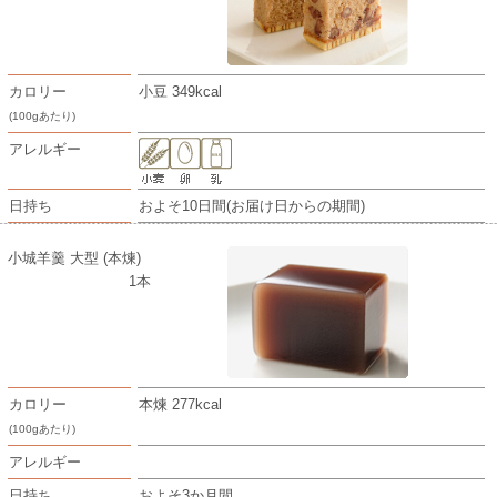
カロリー
小豆 349kcal
(100gあたり)
アレルギー
日持ち
およそ10日間(お届け日からの期間)
小城羊羹 大型 (本煉)
1本
カロリー
本煉 277kcal
(100gあたり)
アレルギー
日持ち
およそ3か月間