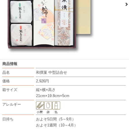
商品情報
品名
和撰菓 中型詰合せ
価格
2,926円
箱サイズ
縦×横×高さ
21cm×19.8cm×5cm
アレルギー
日持ち
およそ5日間（5～9月）
およそ1週間（10～4月）