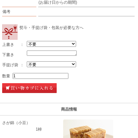
(お届け日からの期間)
備考
熨斗・手提げ袋・包装が必要な方へ
上書き
：
下書き
手提げ袋
：
数量
商品情報
さが錦（小豆）
1棹