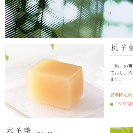
「桃」の爽
ており、冷
ます。
夏季限定商
「季節限