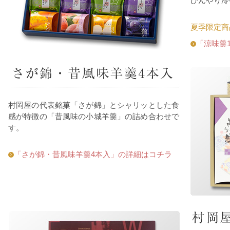
ひんやり冷
夏季限定商
「涼味羹
村岡屋の代表銘菓「さが錦」とシャリッとした食
感が特徴の「昔風味の小城羊羹」の詰め合わせで
す。
「さが錦・昔風味羊羹4本入」の詳細はコチラ