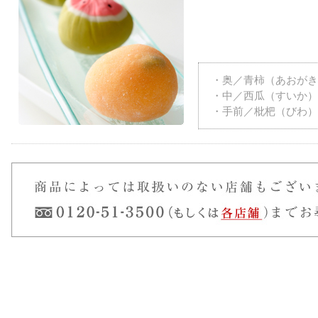
・奥／青柿（あおがき
・中／西瓜（すいか）
・手前／枇杷（びわ）