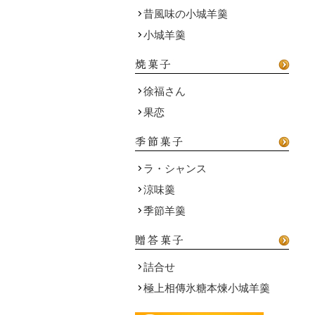
昔風味の小城羊羹
小城羊羹
徐福さん
果恋
ラ・シャンス
涼味羹
季節羊羹
詰合せ
極上相傳氷糖本煉小城羊羹