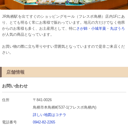
JR鳥栖駅を出てすぐのショッピングモール（フレスポ鳥栖）店内1Fにあ
り、とても明るく常にお客様で賑わっています。地元の方だけでなく他県
からのお客様も多く、お土産用として、特に
さが錦
・
小城羊羹
・
丸ぼうろ
が人気の商品となっています。
お買い物の際に立ち寄りやすい雰囲気となっていますので是非ご来店くだ
さい。
店舗情報
お問い合わせ
住所
〒841-0026
鳥栖市本鳥栖町537-1(フレスポ鳥栖内)
詳しい地図はコチラ
電話番号
0942-82-2265