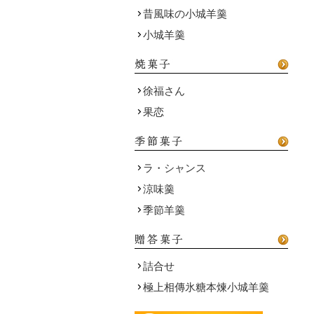
昔風味の小城羊羹
小城羊羹
徐福さん
果恋
ラ・シャンス
涼味羹
季節羊羹
詰合せ
極上相傳氷糖本煉小城羊羹