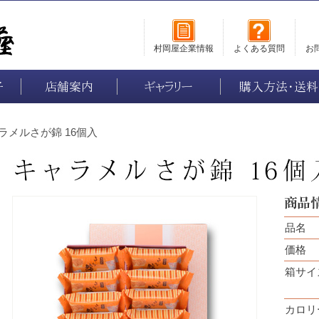
村岡屋企業情報
よくある質問
お
子
店舗案内
ギャラリー
購入方法・送料
ラメルさが錦 16個入
品名
価格
箱サイ
カロリ