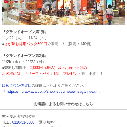
『グランドオープン第1弾』
11／22（火）～11/24（木）
●
さが錦お得用パック500円
で販売！！（限定：140個）
『グランドオープン第2弾』
11/25（金）～11/27（日）
●売出し期間中、
1,000円（税込）以上お買い上げの
お客様には、「リーフ・パイ」1個、プレゼント
致します！！
ゆめタウン佐賀店
の詳細は下記よりご覧ください。
⇒ https://muraokaya.co.jp/shoplist/yumetownsaga/index.html
お電話によるお問い合わせはこちら
村岡屋お客様相談室
TEL :
0120-51-3500
（通話無料）