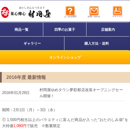
よくある質問
お問い合わせ
マイページ
商品一覧
四季のお菓子
店舗案内
ギャラリー
購入方法・送料
オンラインショップ
2016年度 最新情報
村岡屋ゆめタウン夢彩都店改装オープニングセー
2016年01月28日
ル開催！
期間：2月1日（月）～3日（水）
① 1,500円相当以上のバラエティに富んだ商品が入った"おたのしみ袋"を
大特価
1,080円
で販売 ※数量限定