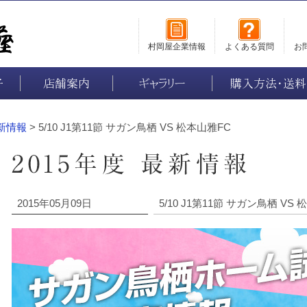
村岡屋企業情報
よくある質問
お
子
店舗案内
ギャラリー
購入方法・送料
最新情報
> 5/10 J1第11節 サガン鳥栖 VS 松本山雅FC
2015年05月09日
5/10 J1第11節 サガン鳥栖 VS