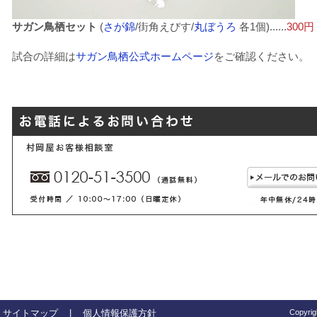
サガン鳥栖セット
(
さが錦
/街角えびす/
丸ぼうろ
各1個)......
300円
試合の詳細は
サガン鳥栖公式ホームページ
をご確認ください。
サイトマップ
|
個人情報保護方針
Copyrig