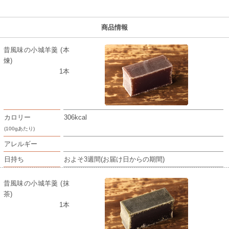
商品情報
昔風味の小城羊羹 (本
煉)
1本
カロリー
306kcal
(100gあたり)
アレルギー
日持ち
およそ3週間(お届け日からの期間)
昔風味の小城羊羹 (抹
茶)
1本