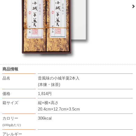
商品情報
品名
昔風味の小城羊羹2本入
(本煉・抹茶)
価格
1,814円
箱サイズ
縦×横×高さ
20.4cm×12.7cm×3.5cm
カロリー
306kcal
(100gあたり)
アレルギー