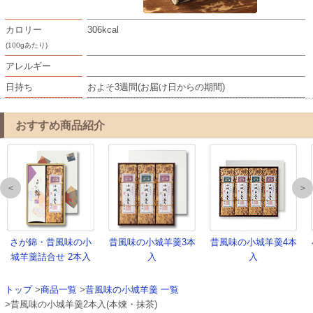
カロリー
306kcal
(100gあたり)
アレルギー
日持ち
およそ3週間(お届け日からの期間)
おすすめ商品紹介
＜
＞
さが錦・昔風味の小
昔風味の小城羊羹3本
昔風味の小城羊羹4本
城羊羹詰合せ 2本入
入
入
トップ
>
商品一覧
>
昔風味の小城羊羹 一覧
>昔風味の小城羊羹2本入(本煉・抹茶)