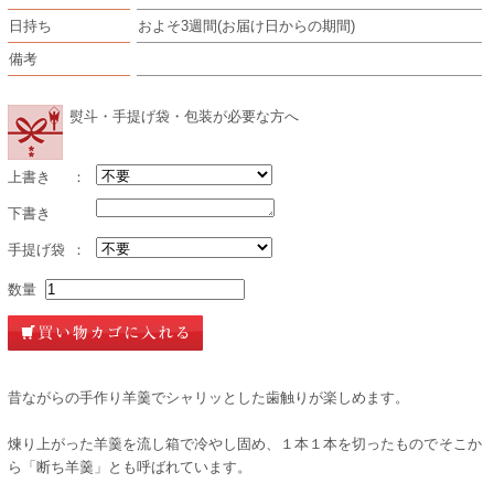
日持ち
およそ3週間(お届け日からの期間)
備考
熨斗・手提げ袋・包装が必要な方へ
上書き
：
下書き
手提げ袋
：
数量
昔ながらの手作り羊羹でシャリッとした歯触りが楽しめます。
煉り上がった羊羹を流し箱で冷やし固め、１本１本を切ったものでそこか
ら「断ち羊羹」とも呼ばれています。